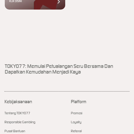
KLIK DISINI
TOKYO77: Memulai Petualangan Seru Bersama Dan
Dapatkan Kemudahan Menjadi Kaya
Kebijaksanaan
Platform
Tentang TOKYO77
Promosi
Responsible Gambling
Loyalty
Pusat Bantuan
Referral