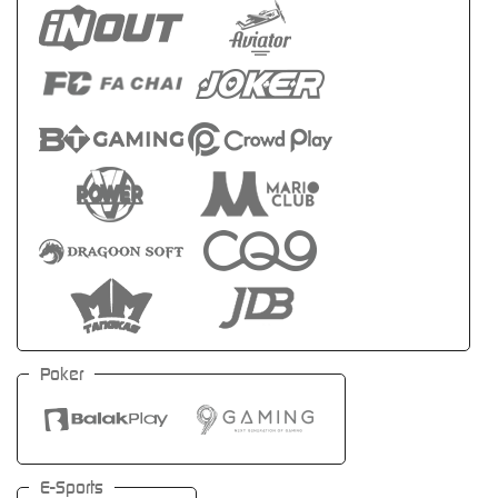
Poker
E-Sports