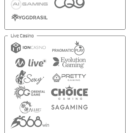
Live Casino