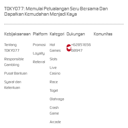
TOKYO77: Memulai Petualangan Seru Bersama Dan
Dapatkan Kemudahan Menjadi Kaya
Kebijaksanaan
Platform
Kategori
Dukungan
Komunitas
Tentang
Promosi
Hot
+62851656
TOKYO77
Games
68947
Loyalty
Responsible
Slots
Referral
Gambling
Live
Pusat Bantuan
Casino
Syarat dan
Race
Ketentuan
Togel
Olahraga
Crash
Game
Arcade