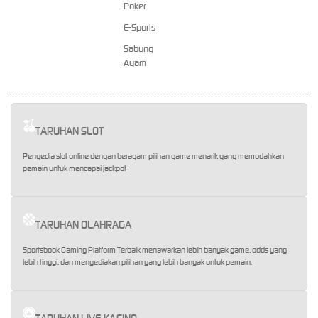
Poker
E-Sports
Sabung
Ayam
TARUHAN SLOT
Penyedia slot online dengan beragam pilihan game menarik yang memudahkan
pemain untuk mencapai jackpot
TARUHAN OLAHRAGA
Sportsbook Gaming Platform Terbaik menawarkan lebih banyak game, odds yang
lebih tinggi, dan menyediakan pilihan yang lebih banyak untuk pemain.