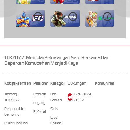
i
i
i
TOKYO77: Memulai Petualangan Seru Bersama Dan
Dapatkan Kemudahan Menjadi Kaya
Kebijaksanaan
Platform
Kategori
Dukungan
Komunitas
Tentang
Promosi
Hot
+62851656
TOKYO77
Games
68947
Loyalty
Responsible
Slots
Referral
Gambling
Live
Pusat Bantuan
Casino