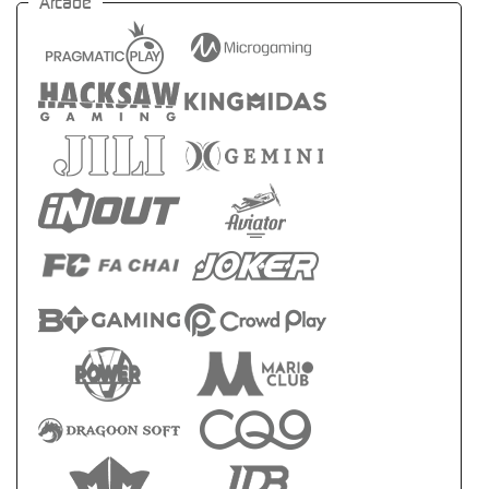
Arcade