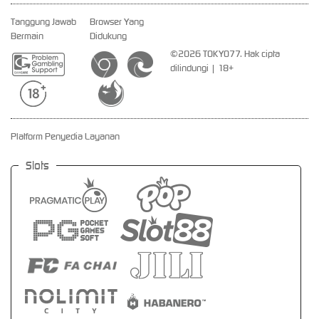
Tanggung Jawab
Browser Yang
Bermain
Didukung
©2026 TOKYO77. Hak cipta
dilindungi | 18+
Platform Penyedia Layanan
Slots