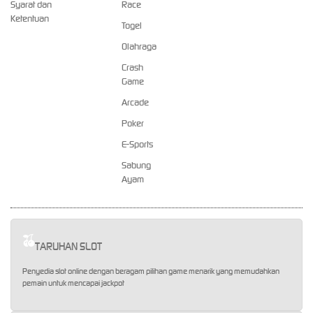
Syarat dan
Race
Ketentuan
Togel
Olahraga
Crash
Game
Arcade
Poker
E-Sports
Sabung
Ayam
TARUHAN SLOT
Penyedia slot online dengan beragam pilihan game menarik yang memudahkan
pemain untuk mencapai jackpot