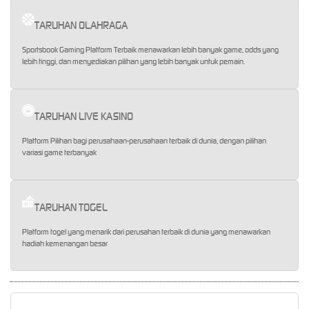
TARUHAN OLAHRAGA
Sportsbook Gaming Platform Terbaik menawarkan lebih banyak game, odds yang
lebih tinggi, dan menyediakan pilihan yang lebih banyak untuk pemain.
TARUHAN LIVE KASINO
Platform Pilihan bagi perusahaan-perusahaan terbaik di dunia, dengan pilihan
variasi game terbanyak
TARUHAN TOGEL
Platform togel yang menarik dari perusahan terbaik di dunia yang menawarkan
hadiah kemenangan besar