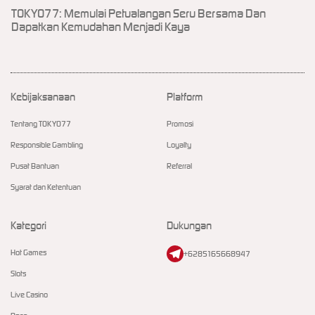
TOKYO77: Memulai Petualangan Seru Bersama Dan
Dapatkan Kemudahan Menjadi Kaya
Kebijaksanaan
Platform
Tentang TOKYO77
Promosi
Responsible Gambling
Loyalty
Pusat Bantuan
Referral
Syarat dan Ketentuan
Kategori
Dukungan
Hot Games
+6285165668947
Slots
Live Casino