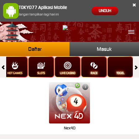
×
TOKYO77 Aplikasi Mobile
UNDUH
Jangan tampilkan lagi hari ini
Daftar
Masuk
HOT GAMES
SLOTS
LIVE CASINO
RACE
TOGEL
i
Nex4D