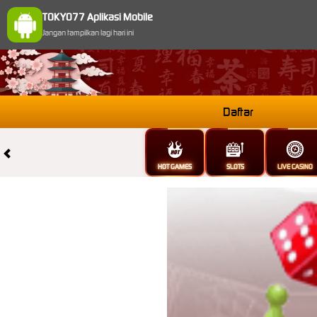
TOKYO77 Aplikasi Mobile
Jangan tampilkan lagi hari ini
Daftar
HOT GAMES
SLOTS
LIVE CASINO