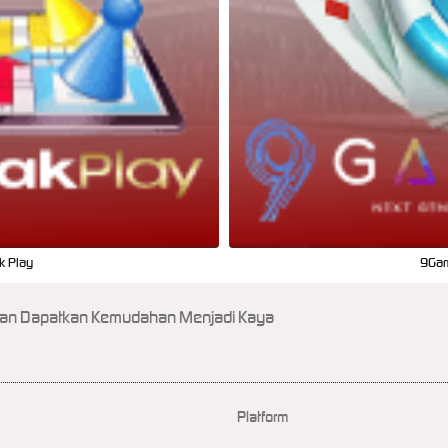
k Play
9Ga
Dan Dapatkan Kemudahan Menjadi Kaya
Platform